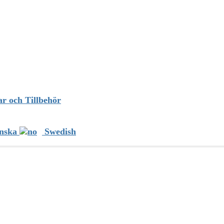
er för MSI
atorer har valt LetMeRepair Nordic som sin servicepartner i Sverige o
ar och Tillbehör
etMeRepair Nordic AB
nska
Swedish