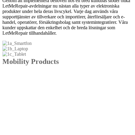
Genom att implementera behoven hos en bred kundbas stöder olika
LetMeRepair-avdelningar nu nästan alla typer av elektroniska
produkter under hela deras livscykel. Varje dag används våra
supporttjänster av tillverkare och importörer, återförsäljare och e-
handel, operatörer, försäkringsbolag samt systemintegratörer. Våra
kunder uppskattar den enkelhet och de breda lösningar som
LetMeRepair tillhandahåller.
Mobility Products