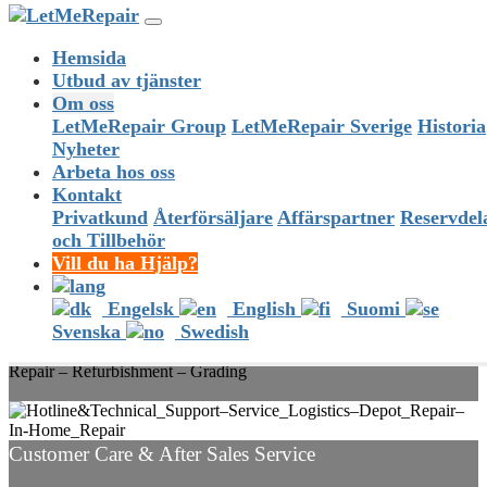
Hemsida
Value Add Forward Logistics
Utbud av tjänster
Om oss
LetMeRepair Group
LetMeRepair Sverige
Historia
Warehousing – Kitting & Customization – Rework – Roll Out &
Installation
Nyheter
Arbeta hos oss
Kontakt
Reverse Logistics
Privatkund
Återförsäljare
Affärspartner
Reservdel
och Tillbehör
RMA Management – Returns Handling – Testing
Vill du ha Hjälp?
Engelsk
English
Suomi
Asset Recovery
Svenska
Swedish
Repair – Refurbishment – Grading
Customer Care & After Sales Service