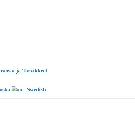
: n palveluksessa
upunkt TV: n korjaamiseksi Ruotsissa ja Norjassa.
raosat ja Tarvikkeet
etMeRepair Nordic AB
nska
Swedish